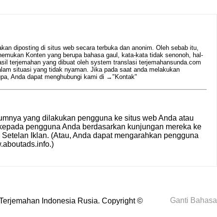
n diposting di situs web secara terbuka dan anonim. Oleh sebab itu,
emukan Konten yang berupa bahasa gaul, kata-kata tidak senonoh, hal-
hasil terjemahan yang dibuat oleh system translasi terjemahansunda.com
alam situasi yang tidak nyaman. Jika pada saat anda melakukan
rupa, Anda dapat menghubungi kami di →
"Kontak"
umnya yang dilakukan pengguna ke situs web Anda atau
n kepada pengguna Anda berdasarkan kunjungan mereka ke
i
Setelan Iklan
. (Atau, Anda dapat mengarahkan pengguna
aboutads.info
.)
Ganti Bahasa
Terjemahan Indonesia Rusia
. Copyright ©