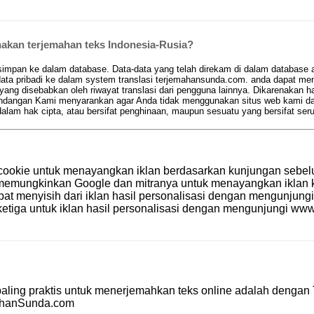
kan terjemahan teks Indonesia-Rusia?
pan ke dalam database. Data-data yang telah direkam di dalam database aka
ta pribadi ke dalam system translasi terjemahansunda.com. anda dapat men
 yang disebabkan oleh riwayat translasi dari pengguna lainnya. Dikarenakan 
 pandangan Kami menyarankan agar Anda tidak menggunakan situs web kami d
am hak cipta, atau bersifat penghinaan, maupun sesuatu yang bersifat se
cookie untuk menayangkan iklan berdasarkan kunjungan sebel
le memungkinkan Google dan mitranya untuk menayangkan ikla
apat menyisih dari iklan hasil personalisasi dengan mengunjung
etiga untuk iklan hasil personalisasi dengan mengunjungi
www.
aling praktis untuk menerjemahkan teks online adalah dengan
ahanSunda.com